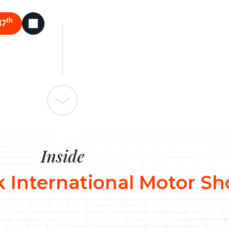
th
47
Inside
International Motor S