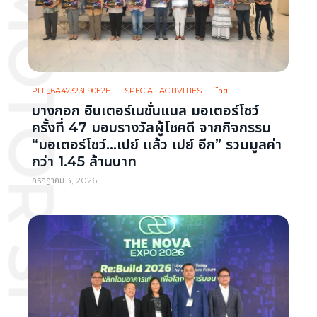
PLL_6A47323F90E2E
SPECIAL ACTIVITIES
ไทย
บางกอก อินเตอร์เนชั่นแนล มอเตอร์โชว์
ครั้งที่ 47 มอบรางวัลผู้โชคดี จากกิจกรรม
“มอเตอร์โชว์…เปย์ แล้ว เปย์ อีก” รวมมูลค่า
กว่า 1.45 ล้านบาท
กรกฎาคม 3, 2026