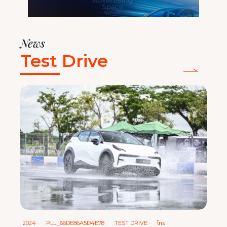
OTOR SHOW NEWS
News
Test Drive
2024
PLL_66DE86A5D4E78
TEST DRIVE
ไทย