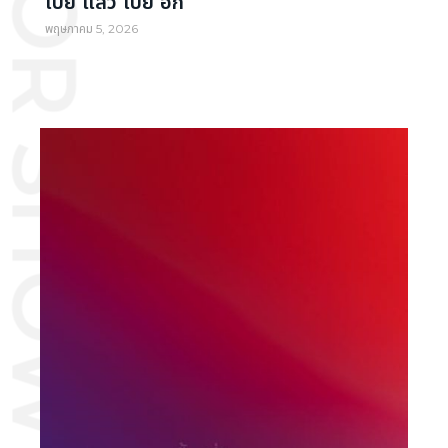
OTOR SHOW NEWS
เปย์ แล้ว เปย์ อีก”
พฤษภาคม 5, 2026