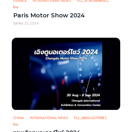
OTOR SHOW NEWS
FRANCE
INTERNATIONAL NEWS
PLL_671B7A61840CC
ไทย
Paris Motor Show 2024
ตุลาคม 25, 2024
CHINA
INTERNATIONAL NEWS
PLL_66ED42217E8E3
ไทย