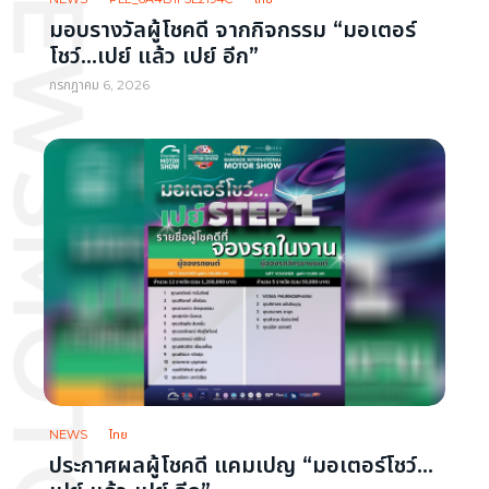
มอบรางวัลผู้โชคดี จากกิจกรรม “มอเตอร์
โชว์…เปย์ แล้ว เปย์ อีก”
กรกฎาคม 6, 2026
NEWS
ไทย
ประกาศผลผู้โชคดี แคมเปญ “มอเตอร์โชว์…