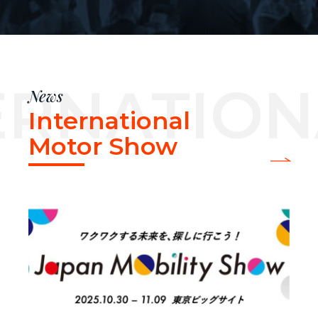
OTOR SHOW NEWS
ERNATIO
News
International
Motor Show