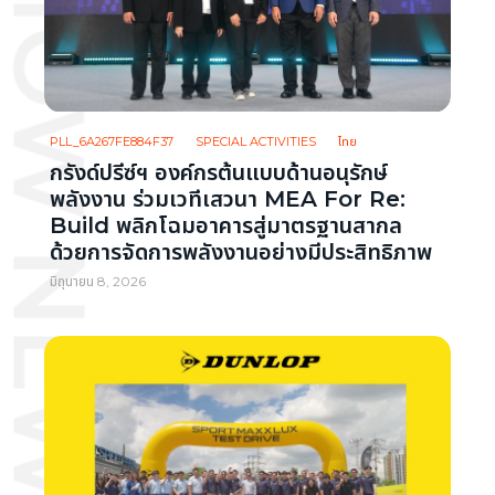
OTOR SHOW NEWS
PLL_6A267FE884F37
SPECIAL ACTIVITIES
ไทย
กรังด์ปรีซ์ฯ องค์กรต้นแบบด้านอนุรักษ์
พลังงาน ร่วมเวทีเสวนา MEA For Re:
Build พลิกโฉมอาคารสู่มาตรฐานสากล
ด้วยการจัดการพลังงานอย่างมีประสิทธิภาพ
มิถุนายน 8, 2026