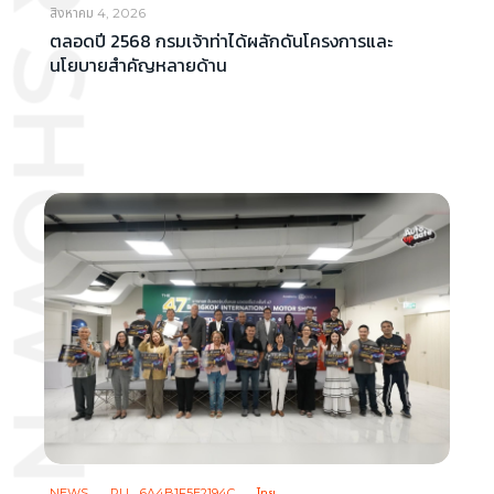
OTOR SHOW NEWS
สิงหาคม 4, 2026
ตลอดปี 2568 กรมเจ้าท่าได้ผลักดันโครงการและ
นโยบายสำคัญหลายด้าน
NEWS
PLL_6A4B1F5E2194C
ไทย