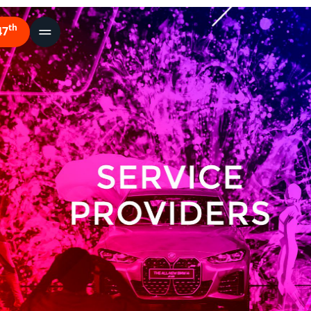
th
47