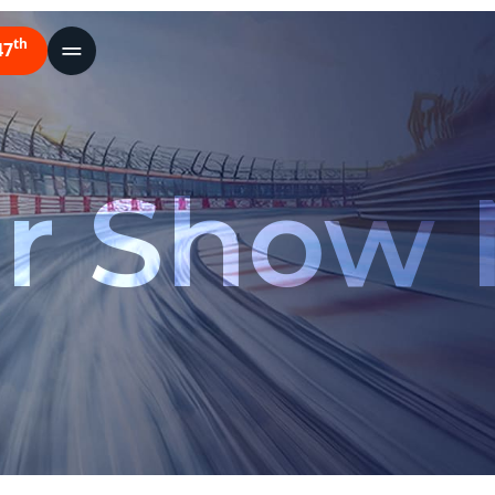
th
47
r Show