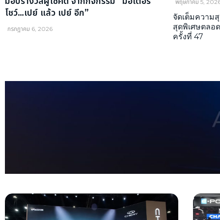
มอบรางวัลผู้โชคดี จากกิจกรรม “มอเตอร์
พฤษภาคม 5, 202
โชว์…เปย์ แล้ว เปย์ อีก”
จัดเต็มความสุ
สุดพิเศษตลอ
กรกฎาคม 6, 2026
ครั้งที่ 47