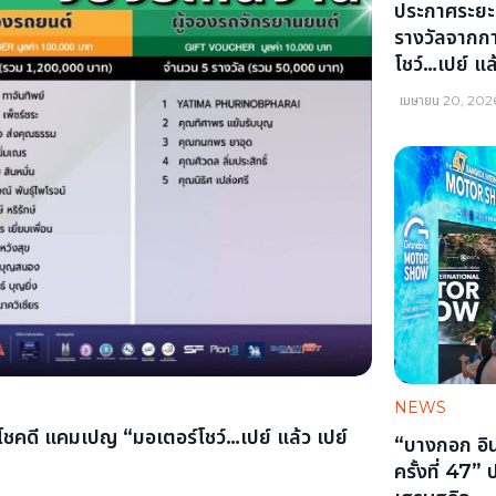
ประกาศระยะเว
รางวัลจากกา
โชว์…เปย์ แล
เมษายน 20, 202
NEWS
โชคดี แคมเปญ “มอเตอร์โชว์…เปย์ แล้ว เปย์
“บางกอก อิน
ครั้งที่ 47