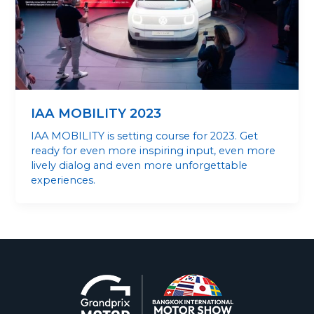
IAA MOBILITY 2023
IAA MOBILITY is setting course for 2023. Get
ready for even more inspiring input, even more
lively dialog and even more unforgettable
experiences.