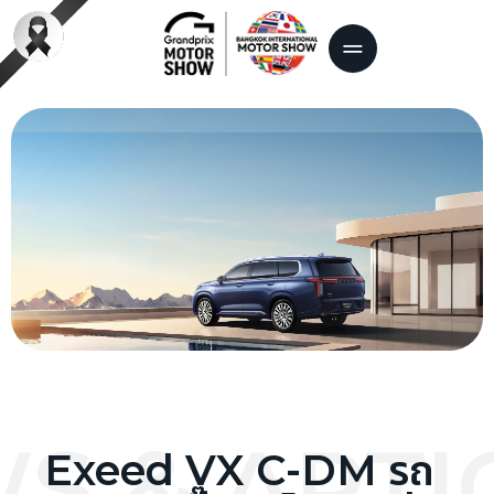
S & ARTI
Exeed VX C-DM รถ