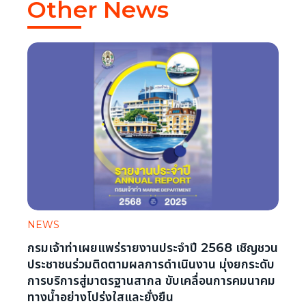
Other News
NEWS
NEW
กรมเจ้าท่าเผยแพร่รายงานประจำปี 2568 เชิญชวน
มอบรา
ประชาชนร่วมติดตามผลการดำเนินงาน มุ่งยกระดับ
แล้ว 
การบริการสู่มาตรฐานสากล ขับเคลื่อนการคมนาคม
July 6
ทางน้ำอย่างโปร่งใสและยั่งยืน