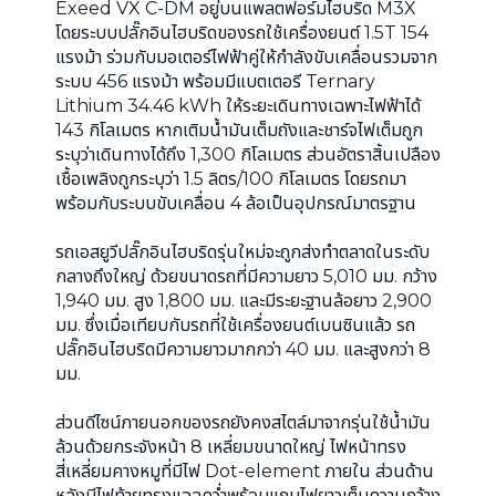
Exeed VX C-DM อยู่บนแพลตฟอร์มไฮบริด M3X
โดยระบบปลั๊กอินไฮบริดของรถใช้เครื่องยนต์ 1.5T 154
แรงม้า ร่วมกับมอเตอร์ไฟฟ้าคู่ให้กำลังขับเคลื่อนรวมจาก
ระบบ 456 แรงม้า พร้อมมีแบตเตอรี Ternary
Lithium 34.46 kWh ให้ระยะเดินทางเฉพาะไฟฟ้าได้
143 กิโลเมตร หากเติมน้ำมันเต็มถังและชาร์จไฟเต็มถูก
ระบุว่าเดินทางได้ถึง 1,300 กิโลเมตร ส่วนอัตราสิ้นเปลือง
เชื้อเพลิงถูกระบุว่า 1.5 ลิตร/100 กิโลเมตร โดยรถมา
พร้อมกับระบบขับเคลื่อน 4 ล้อเป็นอุปกรณ์มาตรฐาน
รถเอสยูวีปลั๊กอินไฮบริดรุ่นใหม่จะถูกส่งทำตลาดในระดับ
กลางถึงใหญ่ ด้วยขนาดรถที่มีความยาว 5,010 มม. กว้าง
1,940 มม. สูง 1,800 มม. และมีระยะฐานล้อยาว 2,900
มม. ซึ่งเมื่อเทียบกับรถที่ใช้เครื่องยนต์เบนซินแล้ว รถ
ปลั๊กอินไฮบริดมีความยาวมากกว่า 40 มม. และสูงกว่า 8
มม.
ส่วนดีไซน์ภายนอกของรถยังคงสไตล์มาจากรุ่นใช้น้ำมัน
ล้วนด้วยกระจังหน้า 8 เหลี่ยมขนาดใหญ่ ไฟหน้าทรง
สี่เหลี่ยมคางหมูที่มีไฟ Dot-element ภายใน ส่วนด้าน
หลังมีไฟท้ายทรงแอลคว่ำพร้อมแถบไฟยาวเต็มความกว้าง