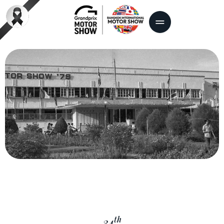
th
34